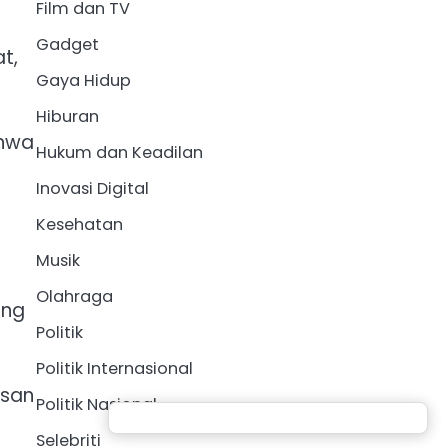
Film dan TV
Gadget
t,
Gaya Hidup
Hiburan
ahwa
Hukum dan Keadilan
Inovasi Digital
Kesehatan
Musik
Olahraga
ang
Politik
Politik Internasional
asan
Politik Nasional
Selebriti