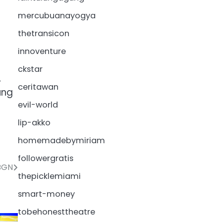
mercubuanayogya
thetransicon
innoventure
ckstar
,
ceritawan
ung
evil-world
lip-akko
homemadebymiriam
followergratis
 BGN
thepicklemiami
smart-money
tobehonesttheatre