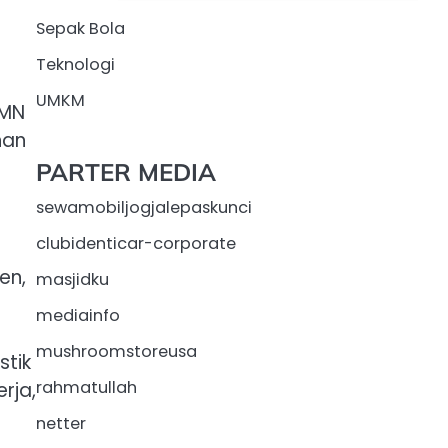
Sepak Bola
Teknologi
UMKM
UMN
nan
PARTER MEDIA
sewamobiljogjalepaskunci
clubidenticar-corporate
en,
masjidku
mediainfo
mushroomstoreusa
stik
rahmatullah
rja,
netter