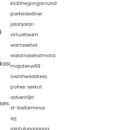
kickthegongaround
parksidediner
jalanjalan
g
virtualteam
wartasehat
walatrasehatmata
kasi
majuterus99
owntheaddress
polres-serkot
advent1jkt
ses.
st-bellarminus
syj
iaintulungagung