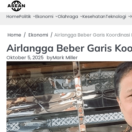
Skip
to
Home
Politik
Ekonomi
Olahraga
Kesehatan
Teknologi
content
Home
Ekonomi
Airlangga Beber Garis Koordinas
Airlangga Beber Garis Ko
Oktober 5, 2025
by
Mark Miller