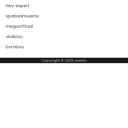
hey-expert
spabaansuerte
megaofficial
viralizou
bombou
Copyright © 2025
asean