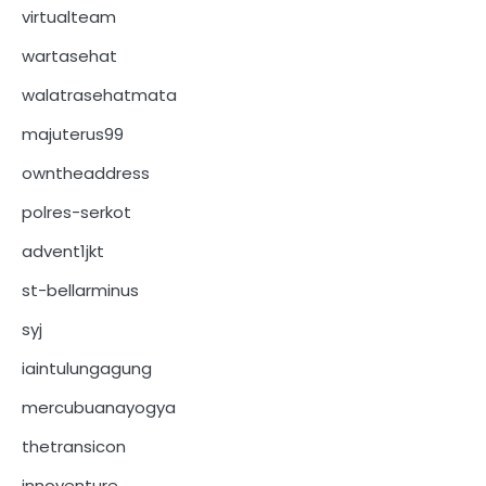
virtualteam
wartasehat
walatrasehatmata
majuterus99
owntheaddress
polres-serkot
advent1jkt
st-bellarminus
syj
iaintulungagung
mercubuanayogya
thetransicon
innoventure