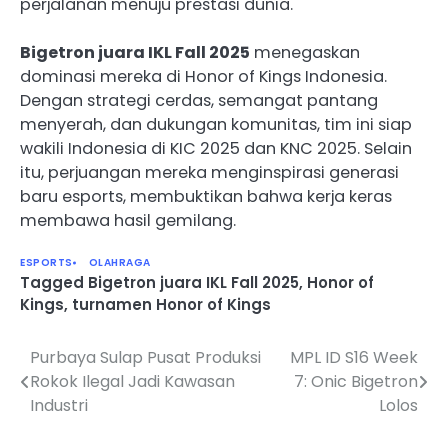
perjalanan menuju prestasi dunia.
Bigetron juara IKL Fall 2025
menegaskan
dominasi mereka di Honor of Kings Indonesia.
Dengan strategi cerdas, semangat pantang
menyerah, dan dukungan komunitas, tim ini siap
wakili Indonesia di KIC 2025 dan KNC 2025. Selain
itu, perjuangan mereka menginspirasi generasi
baru esports, membuktikan bahwa kerja keras
membawa hasil gemilang.
ESPORTS
OLAHRAGA
Tagged
Bigetron juara IKL Fall 2025
,
Honor of
Kings
,
turnamen Honor of Kings
Purbaya Sulap Pusat Produksi
MPL ID S16 Week
Navigasi
Rokok Ilegal Jadi Kawasan
7: Onic Bigetron
pos
Industri
Lolos